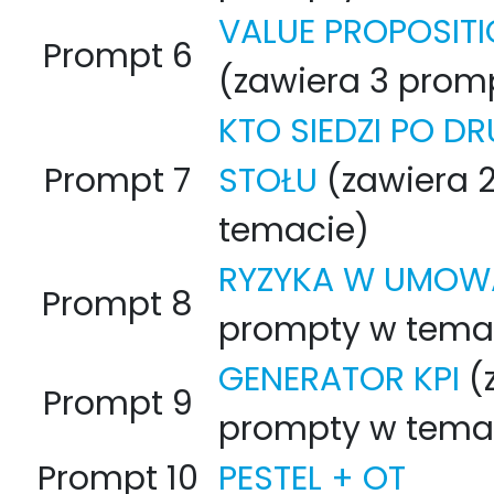
VALUE PROPOSIT
Prompt 6
(zawiera 3 prom
KTO SIEDZI PO DR
Prompt 7
STOŁU
(zawiera 
temacie)
RYZYKA W UMO
Prompt 8
prompty w tema
GENERATOR KPI
(
Prompt 9
prompty w tema
Prompt 10
PESTEL + OT