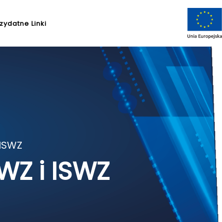
zydatne Linki
 ISWZ
WZ i ISWZ