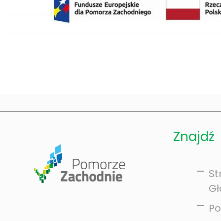
Znajdź
St
G
Po