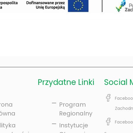
Przydatne Linki
Social 
Faceboo
rona
Program
Zachodn
łówna
Regionalny
Faceboo
lityka
Instytucje