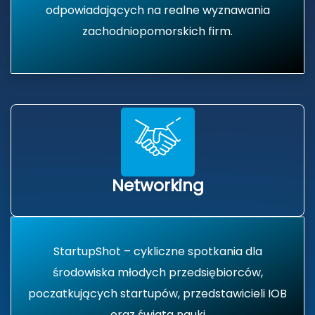
odpowiadających na realne wyznawania
zachodniopomorskich firm.
Networking
StartupShot – cykliczne spotkania dla
środowiska młodych przedsiębiorców,
poczatkujących startupów, przedstawicieli IOB
oraz świata nauki