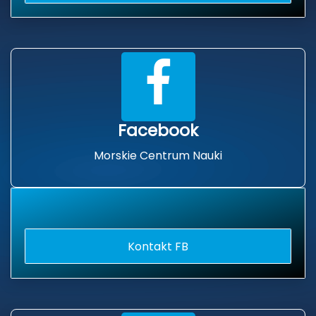
Facebook
Morskie Centrum Nauki
iopomorskiego „Innowator Pomorza Zachodniego
Kontakt FB
cji
ię z nauką