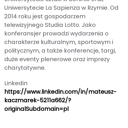
Uniwersytecie La Sapienza w Rzymie. Od
2014 roku jest gospodarzem
telewizyjnego Studia Lotto. Jako
konferansjer prowadzi wydarzenia o
charakterze kulturalnym, sportowym i
politycznym, a także konferencje, targi,
duże eventy plenerowe oraz imprezy
charytatywne.
Linkedin
https://www.linkedin.com/in/mateusz-
kaczmarek-5211a662/?
iopomorskiego „Innowator Pomorza Zachodniego
originalSubdomain=pl