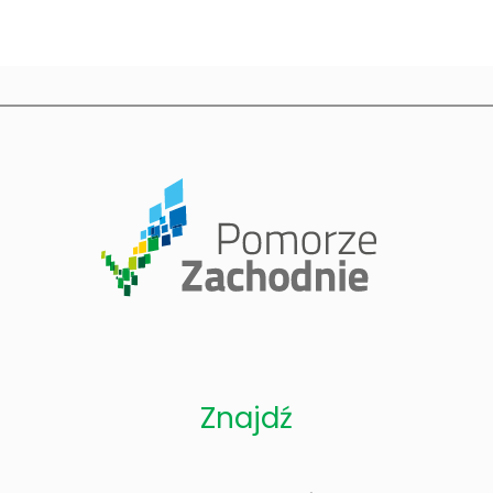
cji
ię z nauką
Znajdź