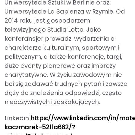
Uniwersytecie Sztuki w Berlinie oraz
Uniwersytecie La Sapienza w Rzymie. Od
2014 roku jest gospodarzem
telewizyjnego Studia Lotto. Jako
konferansjer prowadzi wydarzenia o
charakterze kulturalnym, sportowym i
politycznym, a także konferencje, targi,
duże eventy plenerowe oraz imprezy
charytatywne. W życiu zawodowym nie
boi się zadawać trudnych pytań i zawsze
dąży do znalezienia odpowiedzi, często
go „Innowator Pomorza Zachodniego” 2025
nieoczywistych i zaskakujących.
Linkedin
https://www.linkedin.com/in/mat
kaczmarek-5211a662/?