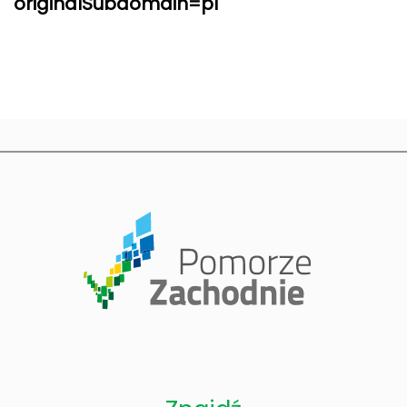
originalSubdomain=pl