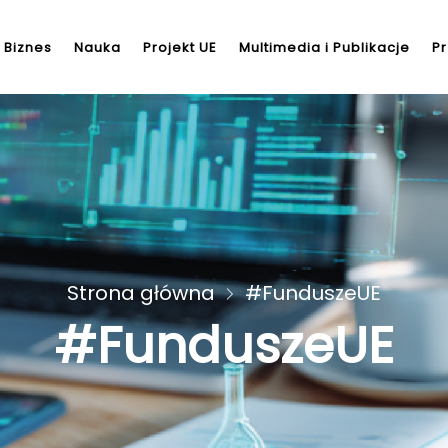
Biznes
Nauka
Projekt UE
Multimedia i Publikacje
Pr
Strona główna
#FunduszeUE
#FunduszeUE