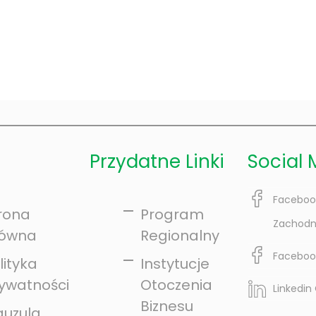
Przydatne Linki
Social 
Faceboo
rona
Program
Zachodn
łówna
Regionalny
Faceboo
lityka
Instytucje
ywatności
Otoczenia
Linkedin
Biznesu
auzula