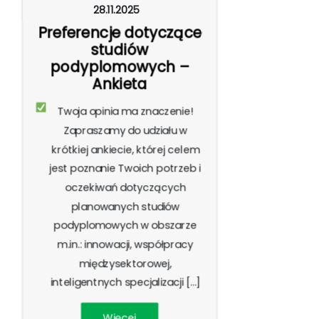
28.11.2025
Preferencje dotyczące
studiów
podyplomowych –
Ankieta
Twoja opinia ma znaczenie!
Zapraszamy do udziału w
krótkiej ankiecie, której celem
jest poznanie Twoich potrzeb i
oczekiwań dotyczących
planowanych studiów
podyplomowych w obszarze
m.in.: innowacji, współpracy
międzysektorowej,
inteligentnych specjalizacji […]
Więcej