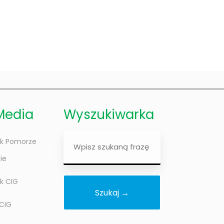
Media
Wyszukiwarka
Wyszukiwarka
k Pomorze
ie
k CIG
 CIG