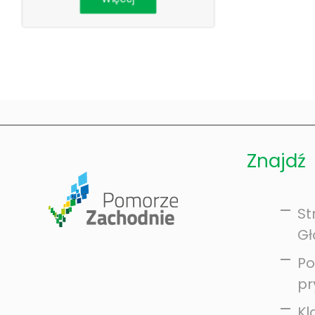
Znajdź
St
G
Po
pr
Kl