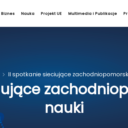
Biznes
Nauka
Projekt UE
Multimedia i Publikacje
Pr
II spotkanie sieciujące zachodniopomorsk
eciujące zachodnio
nauki