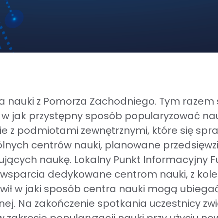
ra nauki z Pomorza Zachodniego. Tym razem s
 jak przystępny sposób popularyzować nauk
e z podmiotami zewnętrznymi, które się spr
lnych centrów nauki, planowane przedsięwzię
ących naukę. Lokalny Punkt Informacyjny Fu
 wsparcia dedykowane centrom nauki, z kol
wił w jaki sposób centra nauki mogą ubiegać
znej. Na zakończenie spotkania uczestnicy zwi