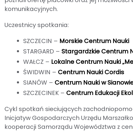
poznali ofertę placówki oraz jej możliwośc
komunikacyjnych.
Uczestnicy spotkania:
SZCZECIN –
Morskie Centrum Nauki
STARGARD –
Stargardzkie Centrum N
WAŁCZ –
Lokalne Centrum Nauki „Me
ŚWIDWIN –
Centrum Nauki Cordis
SIANÓW –
Centrum Nauki w Sianowi
SZCZECINEK –
Centrum Edukacji Ekolo
Cykl spotkań sieciujących zachodniopomor
Inicjatyw Gospodarczych Urzędu Marszałko
kooperacji Samorządu Województwa z centra