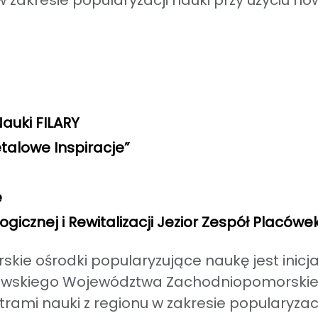
i w zakresie popularyzacji nauki przy użyciu 
auki FILARY
talowe Inspiracje”
e
gicznej i Rewitalizacji Jezior Zespół Placów
skie ośrodki popularyzujące naukę jest ini
wskiego Województwa Zachodniopomorskiego a
mi nauki z regionu w zakresie popularyzacj