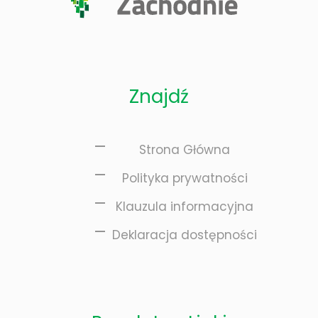
Znajdź
iopomorskiego „Innowator Pomorza Zachodniego
Strona Główna
Polityka prywatności
Klauzula informacyjna
cji
Deklaracja dostępności
ię z nauką