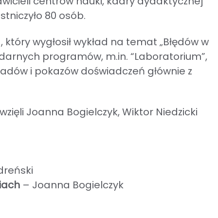
icieli centrów nauki, kadry dydaktycznej
stniczyło 80 osób.
 który wygłosił wykład na temat „Błędów w
gendarnych programów, m.in. “Laboratorium”,
ykładów i pokazów doświadczeń głównie z
wzięli Joanna Bogielczyk, Wiktor Niedzicki
reński
iach
– Joanna Bogielczyk