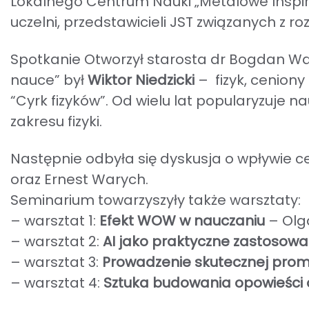
Lokalnego Centrum Nauki „Metalowe Inspira
uczelni, przedstawicieli JST związanych z r
Spotkanie Otworzył starosta dr Bogdan Wa
nauce” był
Wiktor Niedzicki
– fizyk, ceniony
“Cyrk fizyków”. Od wielu lat popularyzuje
zakresu fizyki.
Następnie odbyła się dyskusja o wpływie cen
oraz Ernest Warych.
Seminarium towarzyszyły także warsztaty:
– warsztat 1:
Efekt WOW w nauczaniu
– Olg
– warsztat 2:
AI jako praktyczne zastosow
– warsztat 3:
Prowadzenie skutecznej pro
– warsztat 4:
Sztuka budowania opowieści