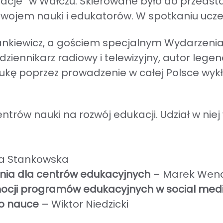
cje” w Wałczu. Skierowane było do przedstaw
ozwojem nauki i edukatorów. W spotkaniu ucze
nkiewicz, a gościem specjalnym Wydarzenia,
 dziennikarz radiowy i telewizyjny, autor le
 naukę poprzez prowadzenie w całej Polsce w
trów nauki na rozwój edukacji. Udział w niej 
a Stankowska
ania dla centrów edukacyjnych
– Marek Wend
mocji programów edukacyjnych w social med
 o nauce
–
Wiktor Niedzicki