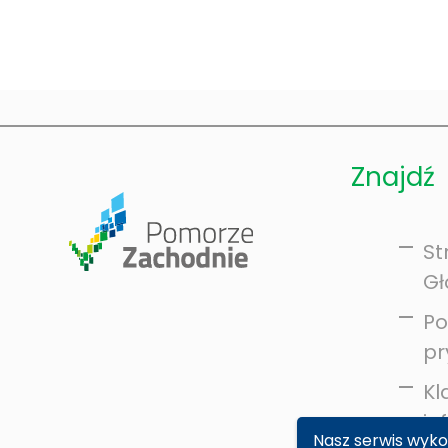
Znajdź
St
G
Po
pr
Kl
in
Nasz serwis wykor