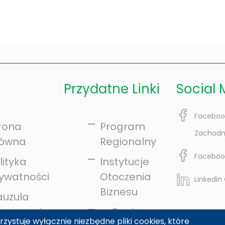
Przydatne Linki
Social 
Faceboo
rona
Program
Zachodn
łówna
Regionalny
Faceboo
lityka
Instytucje
ywatności
Otoczenia
Linkedin
Biznesu
auzula
formacyjna
e-Region
zystuje wyłącznie niezbędne pliki cookies, które