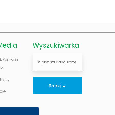
Media
Wyszukiwarka
Wyszukiwarka
k Pomorze
ie
k CIG
 CIG