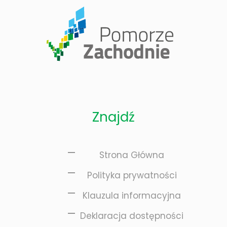
iopomorskiego „Innowator Pomorza Zachodniego
cji
ię z nauką
Znajdź
Strona Główna
Polityka prywatności
Klauzula informacyjna
Deklaracja dostępności